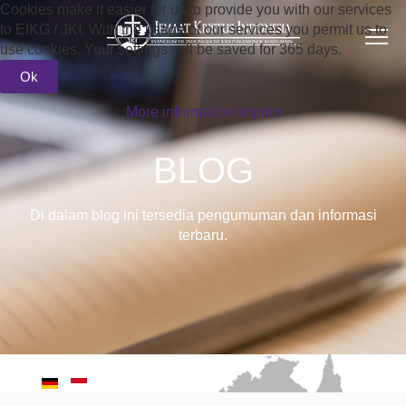
Cookies make it easier for us to provide you with our services
to EIKG / JKI. With the usage of our services you permit us to
use cookies. Your settings will be saved for 365 days.
Ok
More information
Imprint
BLOG
Di dalam blog ini tersedia pengumuman dan informasi
terbaru.