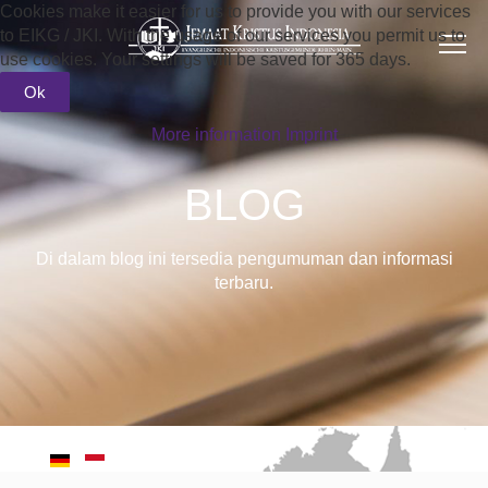
Cookies make it easier for us to provide you with our services
to EIKG / JKI. With the usage of our services you permit us to
use cookies. Your settings will be saved for 365 days.
Ok
More information
Imprint
BLOG
Di dalam blog ini tersedia pengumuman dan informasi
terbaru.