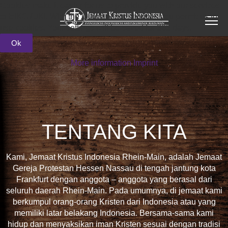
Cookies make it easier for us to provide you with our services
to EIKG / JKI. With the usage of our services you permit us to
use cookies. Your settings will be saved for 365 days.
Ok
More information
Imprint
TENTANG KITA
Kami, Jemaat Kristus Indonesia Rhein-Main, adalah Jemaat
Gereja Protestan Hessen Nassau di tengah jantung kota
Frankfurt dengan anggota – anggota yang berasal dari
seluruh daerah Rhein-Main. Pada umumnya, di jemaat kami
berkumpul orang-orang Kristen dari Indonesia atau yang
memiliki latar belakang Indonesia. Bersama-sama kami
hidup dan menyaksikan iman Kristen sesuai dengan tradisi