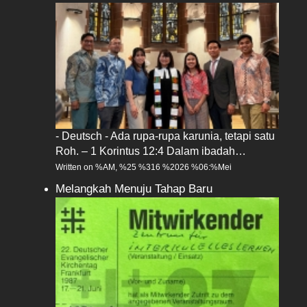
- Deutsch - Ada rupa-rupa karunia, tetapi satu
Roh. – 1 Korintus 12:4 Dalam ibadah…
Written on %AM, %25 %316 %2026 %06:%Mei
Melangkah Menuju Tahap Baru