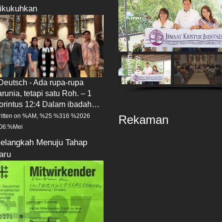
ikukuhkan
 Deutsch - Ada rupa-rupa
arunia, tetapi satu Roh. – 1
orintus 12:4 Dalam ibadah…
itten on %AM, %25 %316 %2026
Rekaman
06:%Mei
elangkah Menuju Tahap
aru