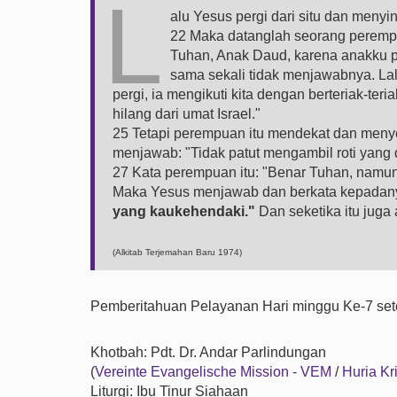
L
alu Yesus pergi dari situ dan menyi
22 Maka datanglah seorang perempua
Tuhan, Anak Daud, karena anakku p
sama sekali tidak menjawabnya. La
pergi, ia mengikuti kita dengan berteriak-t
hilang dari umat Israel."
25 Tetapi perempuan itu mendekat dan menye
menjawab: "Tidak patut mengambil roti yang
27 Kata perempuan itu: "Benar Tuhan, namun
Maka Yesus menjawab dan berkata kepadan
yang kaukehendaki."
Dan seketika itu jug
(Alkitab Terjemahan Baru 1974)
Pemberitahuan Pelayanan Hari minggu Ke-7 setel
Khotbah: Pdt. Dr. Andar Parlindungan
(
Vereinte Evangelische Mission - VEM
/
Huria Kr
Liturgi: Ibu Tinur Siahaan