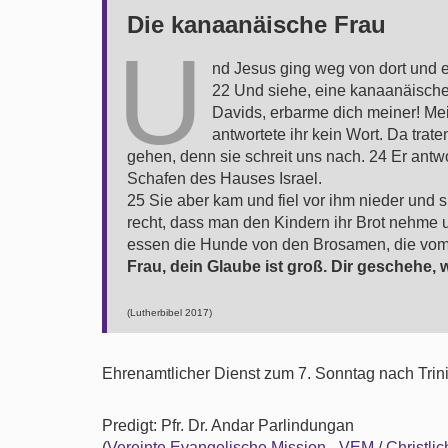
Die kanaanäische Frau
U
nd Jesus ging weg von dort und 
22 Und siehe, eine kanaanäische
Davids, erbarme dich meiner! Mei
antwortete ihr kein Wort. Da trat
gehen, denn sie schreit uns nach. 24 Er antw
Schafen des Hauses Israel.
25 Sie aber kam und fiel vor ihm nieder und sp
recht, dass man den Kindern ihr Brot nehme u
essen die Hunde von den Brosamen, die vom Ti
Frau, dein Glaube ist groß. Dir geschehe, w
(Lutherbibel 2017)
Ehrenamtlicher Dienst zum 7. Sonntag nach Trini
Predigt: Pfr. Dr. Andar Parlindungan
(
Vereinte Evangelische Mission - VEM
/
Christli