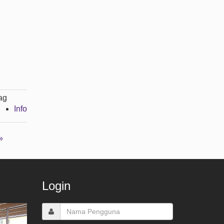
ag
Info
»
Login