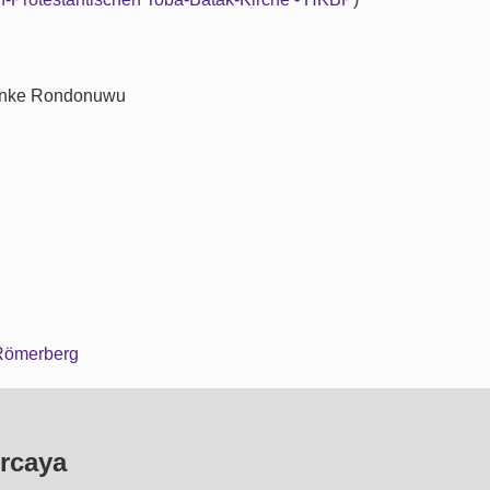
 Inke Rondonuwu
 Römerberg
rcaya