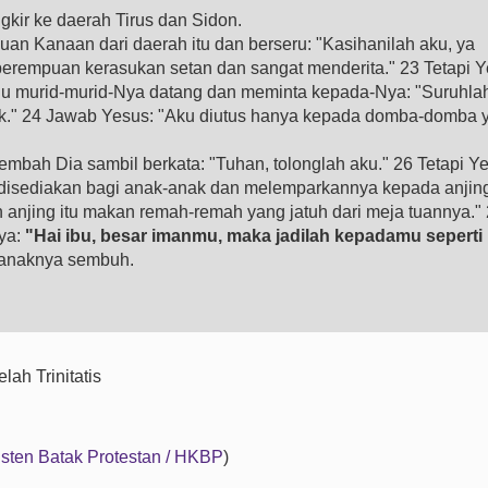
ngkir ke daerah Tirus dan Sidon.
n Kanaan dari daerah itu dan berseru: "Kasihanilah aku, ya
erempuan kerasukan setan dan sangat menderita." 23 Tetapi 
lu murid-murid-Nya datang dan meminta kepada-Nya: "Suruhlah
eriak." 24 Jawab Yesus: "Aku diutus hanya kepada domba-domba 
mbah Dia sambil berkata: "Tuhan, tolonglah aku." 26 Tetapi Y
 disediakan bagi anak-anak dan melemparkannya kepada anjing
 anjing itu makan remah-remah yang jatuh dari meja tuannya."
ya:
"Hai ibu, besar imanmu, maka jadilah kepadamu seperti
a anaknya sembuh.
ah Trinitatis
isten Batak Protestan / HKBP
)