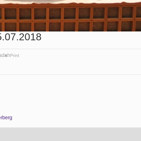
5.07.2018
badah
Print
erberg