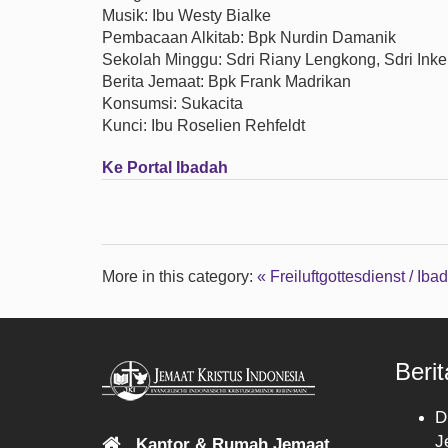
Musik: Ibu Westy Bialke
Pembacaan Alkitab: Bpk Nurdin Damanik
Sekolah Minggu: Sdri Riany Lengkong, Sdri In
Berita Jemaat: Bpk Frank Madrikan
Konsumsi: Sukacita
Kunci: Ibu Roselien Rehfeldt
Ke Portal Ibadah
More in this category:
« Freiluftgottesdienst / I
Berit
D
J
Kantor & Rumah Jemaat