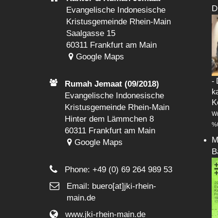
D
Evangelische Indonesische
Kristusgemeinde Rhein-Main
Saalgasse 15
60311 Frankfurt am Main
Google Maps
-
Rumah Jemaat (09/2018)
k
Evangelische Indonesische
K
Kristusgemeinde Rhein-Main
Wr
Hinter dem Lämmchen 8
%
60311 Frankfurt am Main
M
Google Maps
B
Phone:
+49 (0) 69 264 989 53
Email: buero[at]jki-rhein-
main.de
www.jki-rhein-main.de