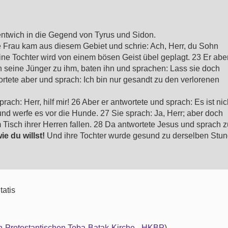
entwich in die Gegend von Tyrus und Sidon.
 Frau kam aus diesem Gebiet und schrie: Ach, Herr, du Sohn
ne Tochter wird von einem bösen Geist übel geplagt. 23 Er abe
en seine Jünger zu ihm, baten ihn und sprachen: Lass sie doch
ortete aber und sprach: Ich bin nur gesandt zu den verlorenen
rach: Herr, hilf mir! 26 Aber er antwortete und sprach: Es ist nic
nd werfe es vor die Hunde. 27 Sie sprach: Ja, Herr; aber doch
sch ihrer Herren fallen. 28 Da antwortete Jesus und sprach zu
ie du willst!
Und ihre Tochter wurde gesund zu derselben Stun
tatis
ch-Protestantischen Toba-Batak-Kirche - HKBP
)