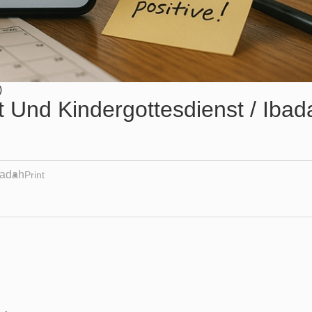
)
 Und Kindergottesdienst / Ibad
badah
Print