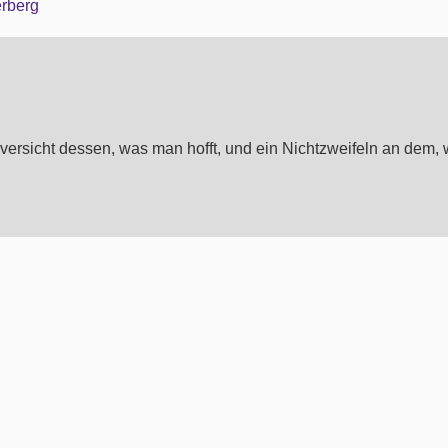
erberg
Zuversicht dessen, was man hofft, und ein Nichtzweifeln an dem,