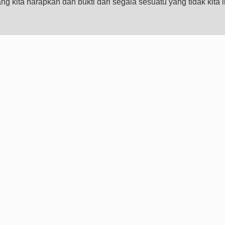
g kita harapkan dan bukti dari segala sesuatu yang tidak kita li