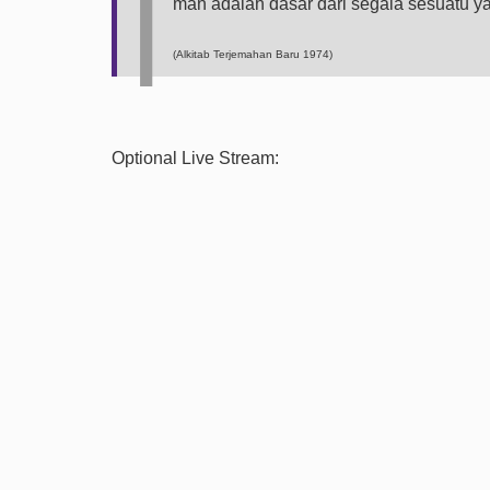
I
man adalah dasar dari segala sesuatu yan
(Alkitab Terjemahan Baru 1974)
Optional Live Stream: