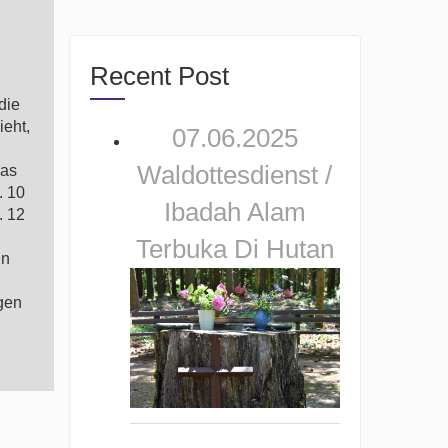
Recent Post
die
ieht,
07.06.2025
Waldottesdienst /
was
. 10
Ibadah Alam
. 12
Terbuka Di Hutan
in
gen