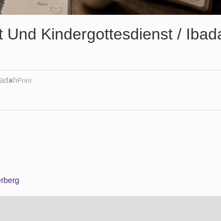
 Und Kindergottesdienst / Ibad
badah
Print
erberg