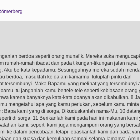
 Römerberg
anganlah berdoa seperti orang munafik. Mereka suka mengucap
m rumah-rumah ibadat dan pada tikungan-tikungan jalan raya,
ang. Aku berkata kepadamu: Sesungguhnya mereka sudah mend
kau berdoa, masuklah ke dalam kamarmu, tutuplah pintu dan
t tersembunyi. Maka Bapamu yang melihat yang tersembunyi 
mu itu janganlah kamu bertele-tele seperti kebiasaan orang
hwa karena banyaknya kata-kata doanya akan dikabulkan. 8 Ja
amu mengetahui apa yang kamu perlukan, sebelum kamu minta
n: Bapa kami yang di sorga, Dikuduskanlah nama-Mu, 10 datan
perti di sorga. 11 Berikanlah kami pada hari ini makanan kami
alahan kami, seperti kami juga mengampuni orang yang bersa
i ke dalam pencobaan, tetapi lepaskanlah kami dari pada ya
ajaan dan kuasa dan kemuliaan sampai selama-lamanya. Amin.