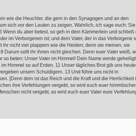
t sein wie die Heuchler, die gern in den Synagogen und an den
m sich vor den Leuten zu zeigen. Wahrlich, ich sage euch: Sie
6 Wenn du aber betest, so geh in dein Kämmerlein und schließ 
der im Verborgenen ist; und dein Vater, der in das Verborgene s
lt ihr nicht viel plappern wie die Heiden; denn sie meinen, sie
8 Darum sollt ihr ihnen nicht gleichen. Denn euer Vater weiß, 
lt ihr so beten: Unser Vater im Himmel! Dein Name werde geheiligt
m Himmel so auf Erden. 11 Unser tägliches Brot gib uns heute
vergeben unsern Schuldigern. 13 Und führe uns nicht in
. [Denn dein ist das Reich und die Kraft und die Herrlichkeit 
hen ihre Verfehlungen vergebt, so wird euch euer himmlischer
enschen nicht vergebt, so wird euch euer Vater eure Verfehlun