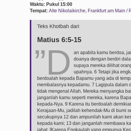
Waktu: Pukul 15:00
Tempat:
Alte Nikolaikirche, Frankfurt am Main /
Teks Khotbah dari
Matius 6:5-15
”D
an apabila kamu berdoa, j
doanya dengan berdiri dala
supaya mereka dilihat or
upahnya. 6 Tetapi jika eng
berdoalah kepada Bapamu yang ada di tempa
membalasnya kepadamu. 7 Lagipula dalam doa
tidak mengenal Allah. Mereka menyangka ba
janganlah kamu seperti mereka, karena Bap
kepada-Nya. 9 Karena itu berdoalah demikia
Kerajaan-Mu, jadilah kehendak-Mu di bumi se
secukupnya 12 dan ampunilah kami akan kes
kepada kami; 13 dan janganlah membawa kam
jahat. [Karena Engkaulah yang empunya Ker