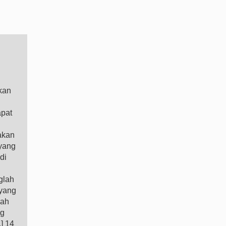
kan
apat
akan
 yang
di
glah
 yang
lah
ng
] 14