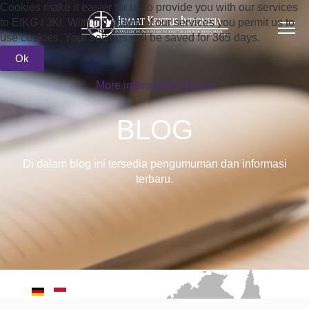
Cookies make it easier for us to provide you with our services
to EIKG / JKI. With the usage of our services you permit us to
use cookies. Your settings will be saved for 365 days.
Ok
More information
Imprint
BLOG
Di dalam blog ini tersedia pengumuman dan informasi
terbaru.