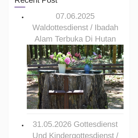
Recent Post
07.06.2025
Waldottesdienst / Ibadah
Alam Terbuka Di Hutan
31.05.2026 Gottesdienst
Und Kindergottesdienst /