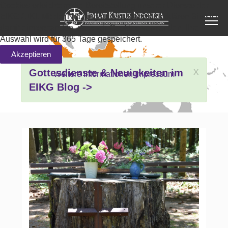
Cookies erleichtern die Bereitstellung unserer Dienste der
EIKG / JKI. Mit der Nutzung unserer Dienste erklären Sie sich
damit einverstanden, dass wir Cookies verwenden. Ihre
Auswahl wird für 365 Tage gespeichert.
Akzeptieren
x
Gottesdienste & Neuigkeiten im
Weitere Informationen
Impressum
EIKG Blog ->