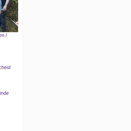
en /
cheid
inde