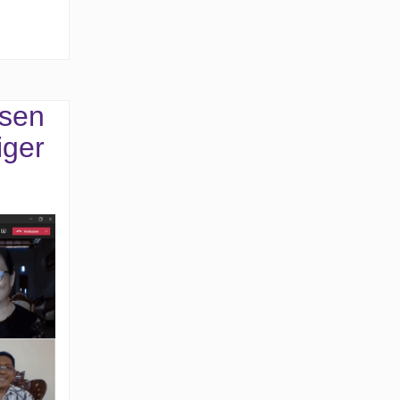
esen
iger