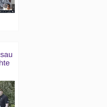
ssau
hte