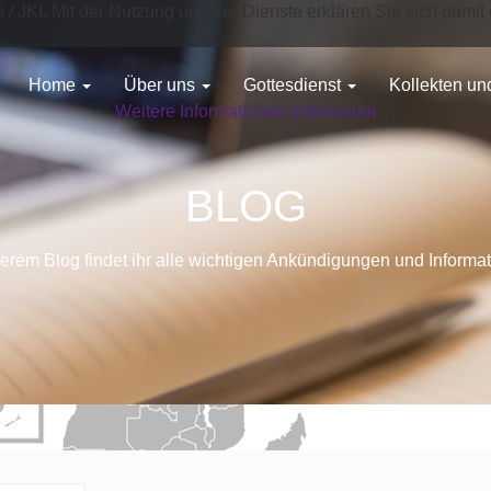
G / JKI. Mit der Nutzung unserer Dienste erklären Sie sich dam
Home
Über uns
Gottesdienst
Kollekten u
Weitere Informationen
Impressum
BLOG
erem Blog findet ihr alle wichtigen Ankündigungen und Informa