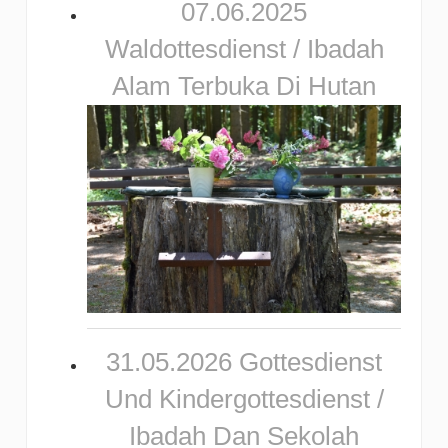
07.06.2025
Waldottesdienst / Ibadah
Alam Terbuka Di Hutan
31.05.2026 Gottesdienst
Und Kindergottesdienst /
Ibadah Dan Sekolah