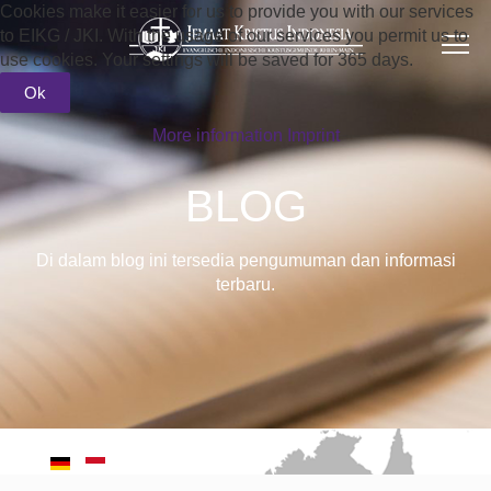
Cookies make it easier for us to provide you with our services
to EIKG / JKI. With the usage of our services you permit us to
use cookies. Your settings will be saved for 365 days.
Ok
More information
Imprint
BLOG
Di dalam blog ini tersedia pengumuman dan informasi
terbaru.