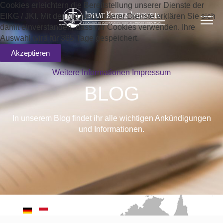
Cookies erleichtern die Bereitstellung unserer Dienste der
EIKG / JKI. Mit der Nutzung unserer Dienste erklären Sie sich
damit einverstanden, dass wir Cookies verwenden. Ihre
Auswahl wird für 365 Tage gespeichert.
Akzeptieren
Weitere Informationen
Impressum
BLOG
In unserem Blog findet ihr alle wichtigen Ankündigungen
und Informationen.